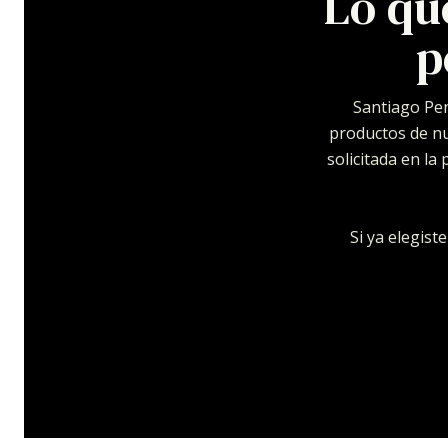
Lo qu
p
Santiago Pen
productos de nu
solicitada en l
Si ya elegist