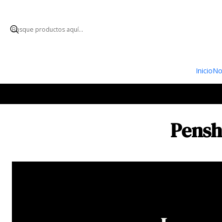
ENVÍO GRATUI
Inicio
No
Pensh