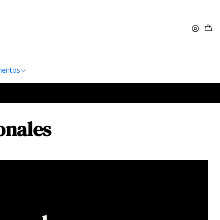
 $60.000
Leer más
entos
onales