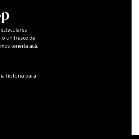
op
pectaculares
e o un frasco de
amos tenerla acá.
na historia para