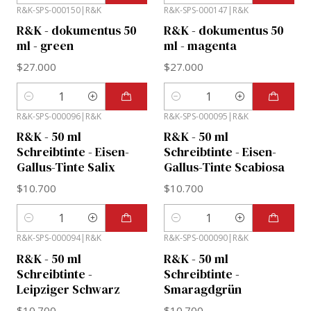
R&K-SPS-000150
|
R&K
R&K-SPS-000147
|
R&K
R&K - dokumentus 50
R&K - dokumentus 50
ml - green
ml - magenta
$27.000
$27.000
Cantidad
Cantidad
R&K-SPS-000096
|
R&K
R&K-SPS-000095
|
R&K
R&K - 50 ml
R&K - 50 ml
Schreibtinte - Eisen-
Schreibtinte - Eisen-
Gallus-Tinte Salix
Gallus-Tinte Scabiosa
$10.700
$10.700
Cantidad
Cantidad
R&K-SPS-000094
|
R&K
R&K-SPS-000090
|
R&K
R&K - 50 ml
R&K - 50 ml
Schreibtinte -
Schreibtinte -
Leipziger Schwarz
Smaragdgrün
$10.700
$10.700