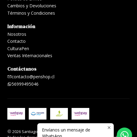
Cambios y Devoluciones
Términos y Condiciones
Información
Nosotros
Contacto
CulturaPen
Ventas Internacionales
Contáctanos
contacto@penshop.cl
56999495046
Envíanos un mensaje de
2026 Santiago Penshop plumas, lapiceras y accesorios.
WhatsApp