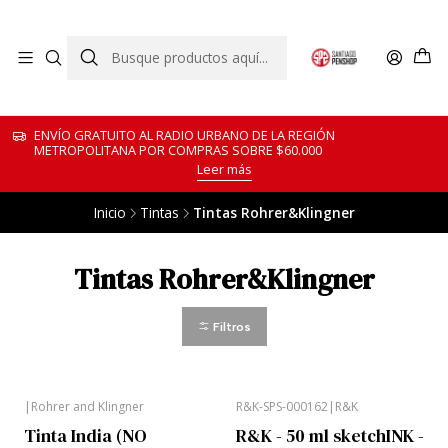
ENVÍO GRATUITO AL RADIO URBANO DE LA REGIÓN
METROPOLITANA POR COMPRAS SOBRE $60.000
Leer más
Inicio
Tintas
Tintas Rohrer&Klingner
Tintas Rohrer&Klingner
Filtros
|
Rohrer and Klingner
R&K-SPS-000162
|
R&K
Tinta India (NO
R&K - 50 ml sketchINK -