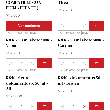
COMPATIBLE CON
Thea
PLUMA FUENTE )
$17.200
$12.000
Ver opciones
Cantidad
R&K-SPS-000156
|
R&K
R&K-SPS-000155
|
R&K
R&K - 50 ml sketchINK -
R&K - 50 ml sketchINK -
Vroni
Carmen
$17.200
$17.200
Cantidad
Cantidad
R&K-SPS-000153
|
R&K
R&K-SPS-000151
|
R&K
R&K - Set 6
R&K - dokumentus 50
dokumentus x 50 ml -
ml - brown
All
$27.000
$120.000
Cantidad
Cantidad