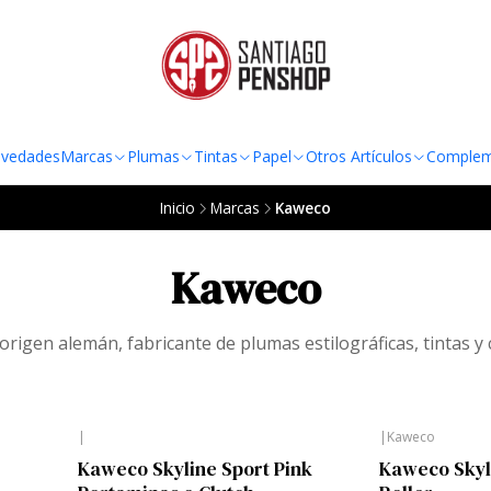
TO AL RADIO URBANO DE LA REGIÓN METROPOLITANA POR COMPRAS SOBRE
vedades
Marcas
Plumas
Tintas
Papel
Otros Artículos
Complem
Inicio
Marcas
Kaweco
Kaweco
origen alemán, fabricante de plumas estilográficas, tintas y 
|
|
Kaweco
Kaweco Skyline Sport Pink
Kaweco Skyl