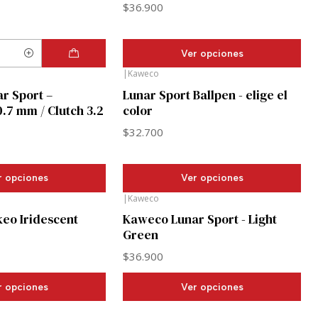
$36.900
Ver opciones
|
Kaweco
r Sport –
Lunar Sport Ballpen - elige el
.7 mm / Clutch 3.2
color
$32.700
r opciones
Ver opciones
|
Kaweco
eo Iridescent
Kaweco Lunar Sport - Light
Green
$36.900
r opciones
Ver opciones