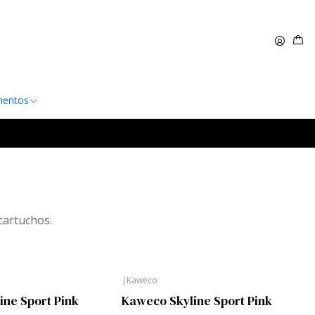
 $60.000
Leer más
entos
cartuchos.
|
Kaweco
ine Sport Pink
Kaweco Skyline Sport Pink