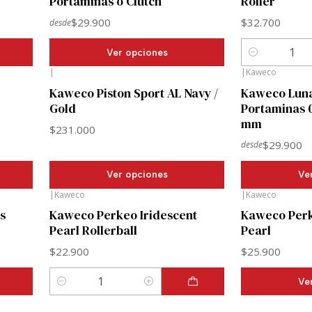
Portaminas o Clutch
Roller
$29.900
$32.700
desde
Ver opciones
Cantidad
|
|
Kaweco
Kaweco Piston Sport AL Navy /
Kaweco Luna
Gold
Portaminas 0
mm
$231.000
$29.900
desde
Ver opciones
Ve
|
Kaweco
|
Kaweco
os
Kaweco Perkeo Iridescent
Kaweco Perk
Pearl Rollerball
Pearl
$22.900
$25.900
Ve
Cantidad