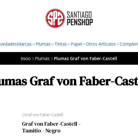
TO AL RADIO URBANO DE LA REGIÓN METROPOLITANA POR COMPRAS SOBRE
vedades
Marcas
Plumas
Tintas
Papel
Otros Artículos
Complem
Inicio
Plumas
Plumas Graf von Faber-Castell
umas Graf von Faber-Cast
|
Graf von Faber-Castell
Graf von Faber-Castell -
Tamitio - Negro