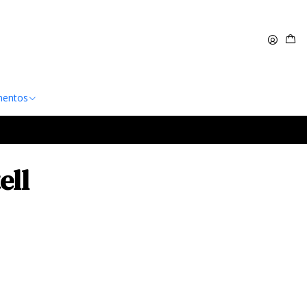
 $60.000
Leer más
entos
ell