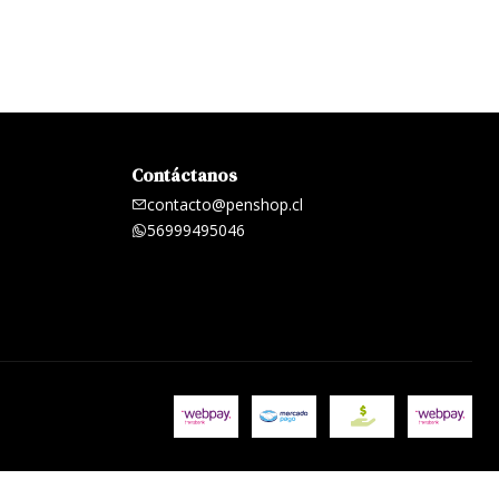
Contáctanos
contacto@penshop.cl
56999495046