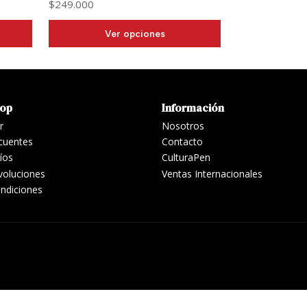
$249.000
Ver opciones
hop
Información
r
Nosotros
cuentes
Contacto
víos
CulturaPen
voluciones
Ventas Internacionales
ndiciones