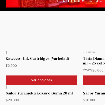
|
|
Diamine
Kaweco - Ink Cartridges (Variedad)
Tinta Diamin
ml – 25 colo
$2.900
$20.000
desde
Ver opciones
|
|
Sailor Yurameku Kokoro Guma 20 ml
Sailor Yura
$20.000
$20.000