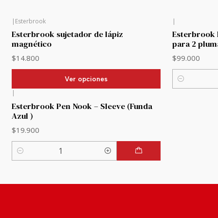
|
Esterbrook
|
Esterbrook sujetador de lápiz
Esterbrook 
magnético
para 2 plum
$14.800
$99.000
Ver opciones
Cantidad
|
Esterbrook Pen Nook – Sleeve (Funda
Azul )
$19.900
Cantidad