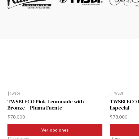
|
Twsbi
|
TWSBI
Nuevo
Nuevo
TWSBI ECO Pink Lemonade with
TWSBI ECO H
Bronze – Pluma Fuente
Especial
$78.000
$78.000
Ver opciones
|
Esterbrook
|
Lamy