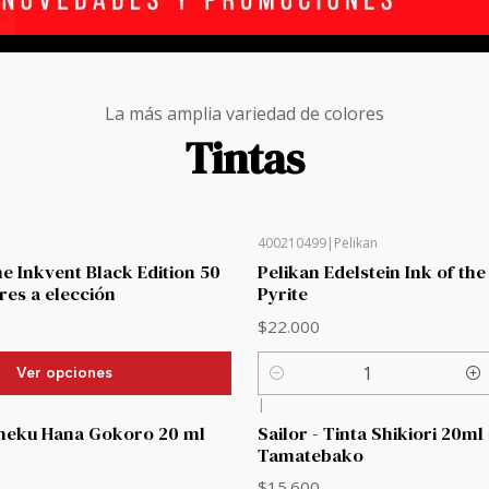
La más amplia variedad de colores
Tintas
400210499
|
Pelikan
e Inkvent Black Edition 50
Pelikan Edelstein Ink of the
res a elección
Pyrite
$22.000
Ver opciones
Cantidad
|
meku Hana Gokoro 20 ml
Sailor - Tinta Shikiori 20ml 
Tamatebako
$15.600