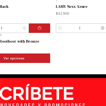
Black
LAMY Nexx Azure
$32.900
Cantidad
I
Rootbeer with Bronze
Ver opciones