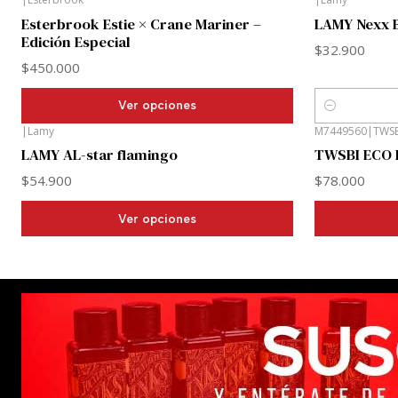
Esterbrook Estie × Crane Mariner –
LAMY Nexx 
Edición Especial
$32.900
$450.000
Ver opciones
Cantidad
|
Lamy
M7449560
|
TWSB
LAMY AL-star flamingo
TWSBI ECO 
$54.900
$78.000
Ver opciones