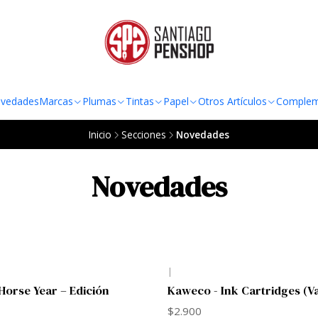
TO AL RADIO URBANO DE LA REGIÓN METROPOLITANA POR COMPRAS SOBRE
vedades
Marcas
Plumas
Tintas
Papel
Otros Artículos
Complem
Inicio
Secciones
Novedades
Novedades
|
orse Year – Edición
Kaweco - Ink Cartridges (V
$2.900