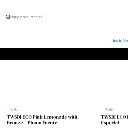
ENVÍO GRATUI
Inicio
No
|
Twsbi
|
TWSBI
Nuevo
Nuevo
TWSBI ECO Pink Lemonade with
TWSBI ECO H
Bronze – Pluma Fuente
Especial