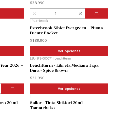
$38.990
Cantidad
|
Esterbrook
Esterbrook Niblet Evergreen – Pluma
Fuente Pocket
$189.900
Ver opciones
LEU-SPS-000071
|
Leuchtturm
 Year 2026 –
Leuchtturm - Libreta Mediana Tapa
Dura - Spice Brown
$31.990
Ver opciones
|
oro 20 ml
Sailor - Tinta Shikiori 20ml -
Tamatebako