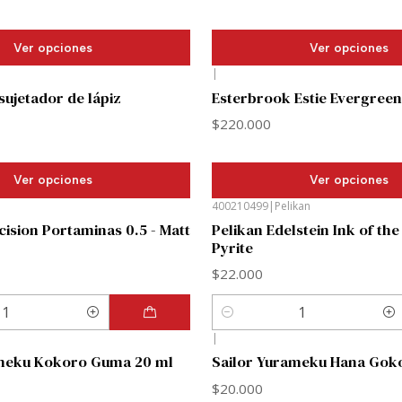
Ver opciones
Ver opciones
|
sujetador de lápiz
Esterbrook Estie Evergreen
$220.000
Ver opciones
Ver opciones
400210499
|
Pelikan
cision Portaminas 0.5 - Matt
Pelikan Edelstein Ink of the
Pyrite
$22.000
Cantidad
|
ameku Kokoro Guma 20 ml
Sailor Yurameku Hana Gok
$20.000