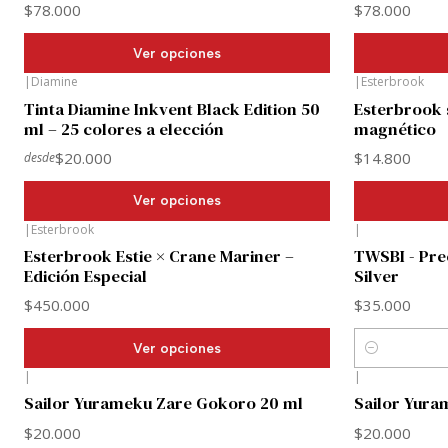
$78.000
$78.000
Ver opciones
|
Diamine
|
Esterbrook
Tinta Diamine Inkvent Black Edition 50
Esterbrook 
ml – 25 colores a elección
magnético
$20.000
$14.800
desde
Ver opciones
|
Esterbrook
|
Esterbrook Estie × Crane Mariner –
TWSBI - Pre
Edición Especial
Silver
$450.000
$35.000
Ver opciones
Cantidad
|
|
Sailor Yurameku Zare Gokoro 20 ml
Sailor Yur
$20.000
$20.000