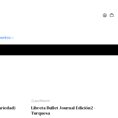
 $60.000
Leer más
entos
|
Lauchtturm
ariedad)
Libreta Bullet Journal Edición2 -
Turquesa