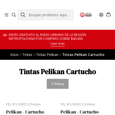
ENVÍO GRATUITO AL RADIO URBANO DE LA REGIÓN
METROPOLITANA POR COMPRAS SOBRE $60.000
Leer más
Inicio
Tintas
Tintas Pelikan
Tintas Pelikan Cartucho
Tintas Pelikan Cartucho
Filtros
PEL-SPS-000012
|
Pelikan
PEL-SPS-000015
|
Pelikan
Pelikan - Cartucho
Pelikan - Cartucho