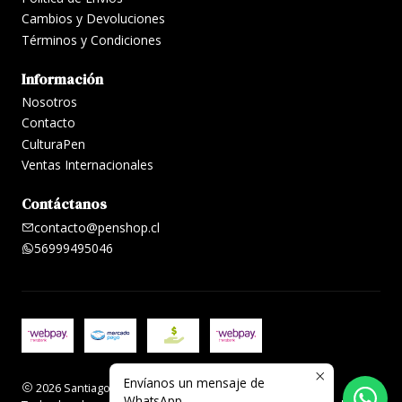
Cambios y Devoluciones
Términos y Condiciones
Información
Nosotros
Contacto
CulturaPen
Ventas Internacionales
Contáctanos
contacto@penshop.cl
56999495046
Envíanos un mensaje de
2026 Santiago Penshop plumas, lapiceras y accesorios.
WhatsApp