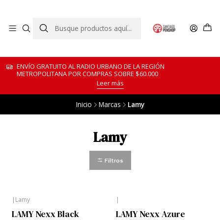
ENVÍO GRATUITO AL RADIO URBANO DE LA REGIÓN
METROPOLITANA POR COMPRAS SOBRE $60.000
Leer más
Inicio
Marcas
Lamy
Lamy
Filtros
|
Lamy
|
LAMY Nexx Black
LAMY Nexx Azure