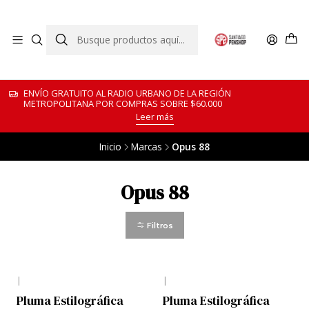
ENVÍO GRATUITO AL RADIO URBANO DE LA REGIÓN
METROPOLITANA POR COMPRAS SOBRE $60.000
Leer más
Inicio
Marcas
Opus 88
Opus 88
Filtros
|
|
Pluma Estilográfica
Pluma Estilográfica