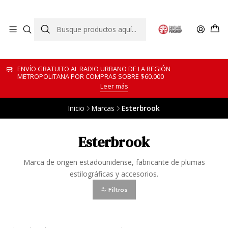
ENVÍO GRATUITO AL RADIO URBANO DE LA REGIÓN
METROPOLITANA POR COMPRAS SOBRE $60.000
Leer más
Inicio
Marcas
Esterbrook
Esterbrook
Marca de origen estadounidense, fabricante de plumas
estilográficas y accesorios.
Filtros