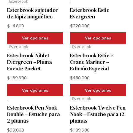
|
Esterbrook
|
Esterbrook sujetador
Esterbrook Estie
de lápiz magnético
Evergreen
$14.800
$220.000
Ver opciones
Ver opciones
|
Esterbrook
|
Esterbrook
Esterbrook Niblet
Esterbrook Estie ×
Evergreen – Pluma
Crane Mariner –
Fuente Pocket
Edición Especial
$189.900
$450.000
Ver opciones
Ver opciones
|
|
Esterbrook
Esterbrook Pen Nook
Esterbrook Twelve Pen
Double – Estuche para
Nook – Estuche para 12
2 plumas
plumas
$99.000
$189.900