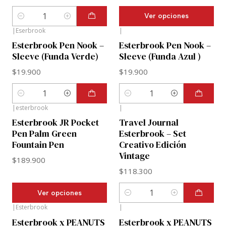
Ver opciones
Cantidad
|
Eserbrook
|
Esterbrook Pen Nook –
Esterbrook Pen Nook –
Sleeve (Funda Verde)
Sleeve (Funda Azul )
$19.900
$19.900
Cantidad
Cantidad
|
esterbrook
|
Esterbrook JR Pocket
Travel Journal
Pen Palm Green
Esterbrook – Set
Fountain Pen
Creativo Edición
Vintage
$189.900
$118.300
Ver opciones
Cantidad
|
Esterbrook
|
Esterbrook x PEANUTS
Esterbrook x PEANUTS