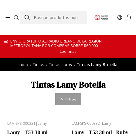
ENVÍO GRATUITO AL RADIO URBANO DE LA REGIÓN
METROPOLITANA POR COMPRAS SOBRE $60.000
Leer más
Inicio
Tintas
Tintas Lamy
Tintas Lamy Botella
Tintas Lamy Botella
Filtros
LAM-SPS-000331
|
Lamy
LAM-SPS-000332
|
Lamy
Lamy - T53 30 ml -
Lamy - T53 30 ml - Ruby