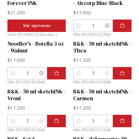
Forever INK
- Aircorp Blue-Black
$21.200
$17.000
Ver opciones
Cantidad
NOD-SPS-000018
|
Noodler's
R&K-SPS-000162
|
R&K
Noodler's - Botella 3 oz
R&K - 50 ml sketchINK -
- Walnut
Thea
$17.000
$17.200
Cantidad
Cantidad
R&K-SPS-000156
|
R&K
R&K-SPS-000155
|
R&K
R&K - 50 ml sketchINK -
R&K - 50 ml sketchINK -
Vroni
Carmen
$17.200
$17.200
Cantidad
Cantidad
R&K-SPS-000153
|
R&K
R&K-SPS-000151
|
R&K
R&K - Set 6
R&K - dokumentus 50