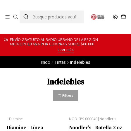
ENVÍO GRATUITO AL RADIO URBANO DE LA REGIÓN
METROPOLITANA POR COMPRAS SOBRE $60.000
Leer más
Inicio
Tintas
Indelebles
Indelebles
Filtros
|
Diamine
NOD-SPS-000040
|
Noodler's
Diamine - Línea
Noodler's - Botella 3 oz