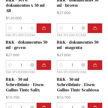
dokumentus x 50 ml -
ml - brown
All
$27.000
$120.000
Cantidad
Cantidad
R&K-SPS-000150
|
R&K
R&K-SPS-000147
|
R&K
R&K - dokumentus 50
R&K - dokumentus 50
ml - green
ml - magenta
$27.000
$27.000
Cantidad
Cantidad
R&K-SPS-000096
|
R&K
R&K-SPS-000095
|
R&K
R&K - 50 ml
R&K - 50 ml
Schreibtinte - Eisen-
Schreibtinte - Eisen-
Gallus-Tinte Salix
Gallus-Tinte Scabiosa
$10.700
$10.700