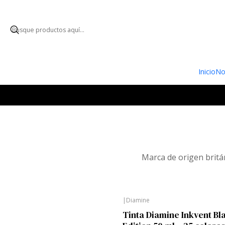
ENVÍO GRATUI
Inicio
No
Marca de origen britán
|
Diamine
Tinta Diamine Inkvent Bl