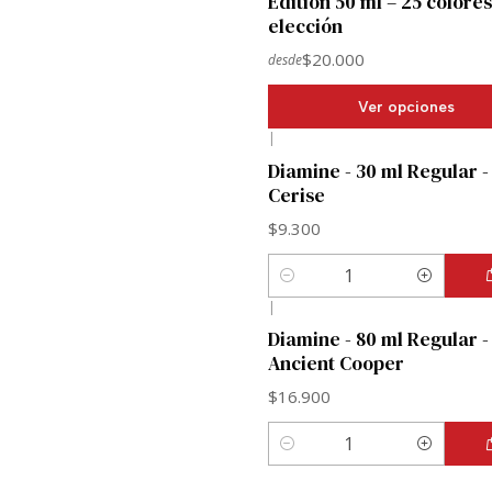
Edition 50 ml – 25 colores
elección
$20.000
desde
Ver opciones
|
Diamine - 30 ml Regular -
Cerise
$9.300
Cantidad
|
Diamine - 80 ml Regular -
Ancient Cooper
$16.900
Cantidad