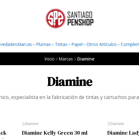
TO AL RADIO URBANO DE LA REGIÓN METROPOLITANA POR COMPRAS SOBRE
vedades
Marcas
Plumas
Tintas
Papel
Otros Artículos
Complem
Inicio
Marcas
Diamine
Diamine
ico, especialista en la fabricación de tintas y cartuchos para
|
diamine
|
Diamine
ack
Diamine Kelly Green 30 ml
Diamine Lad