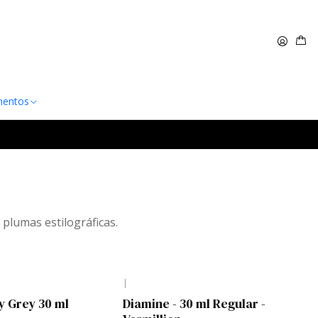
 $60.000
Leer más
entos
 plumas estilográficas.
|
y Grey 30 ml
Diamine - 30 ml Regular -