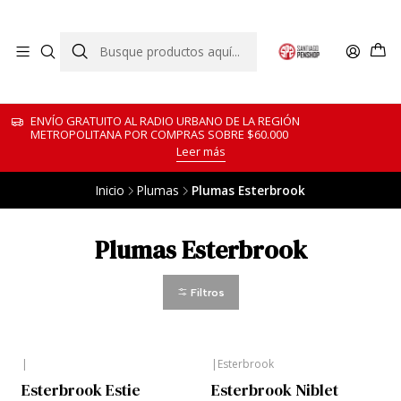
ENVÍO GRATUITO AL RADIO URBANO DE LA REGIÓN
METROPOLITANA POR COMPRAS SOBRE $60.000
Leer más
Inicio
Plumas
Plumas Esterbrook
Plumas Esterbrook
Filtros
|
|
Esterbrook
Esterbrook Estie
Esterbrook Niblet