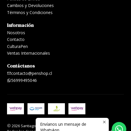
Cambios y Devoluciones
Términos y Condiciones
Información
Nosotros
Contacto
CulturaPen
Ventas Internacionales
Contáctanos
contacto@penshop.cl
56999495046
Envíanos un mensaje de
2026 Santiago Penshop plumas, lapiceras y accesorios.
WhatsApp