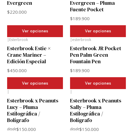
Evergreen
Evergreen – Pluma
Fuente Pocket
$220.000
$189.900
Ver opciones
Ver opciones
|
Esterbrook
|
esterbrook
Esterbrook Estie ×
Esterbrook JR Pocket
Crane Mariner –
Pen Palm Green
Edición Especial
Fountain Pen
$450.000
$189.900
Ver opciones
Ver opciones
|
|
Esterbrook x Peanuts
Esterbrook x Peanuts
Lucy – Pluma
Sally – Pluma
Estilográfica /
Estilográfica /
Bolígrafo
Bolígrafo
$150.000
$150.000
desde
desde