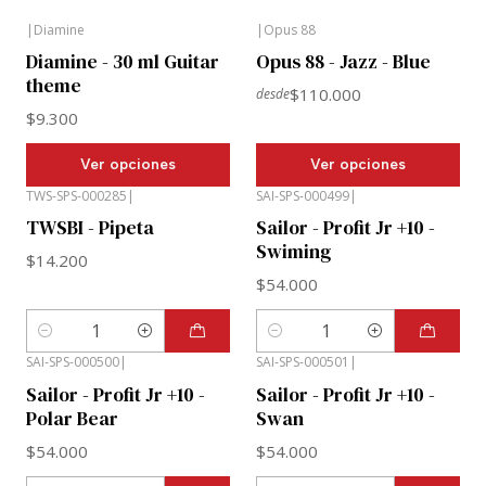
|
Diamine
|
Opus 88
Diamine - 30 ml Guitar
Opus 88 - Jazz - Blue
theme
$110.000
desde
$9.300
Ver opciones
Ver opciones
TWS-SPS-000285
|
SAI-SPS-000499
|
TWSBI - Pipeta
Sailor - Profit Jr +10 -
Swiming
$14.200
$54.000
Cantidad
Cantidad
SAI-SPS-000500
|
SAI-SPS-000501
|
Sailor - Profit Jr +10 -
Sailor - Profit Jr +10 -
Polar Bear
Swan
$54.000
$54.000