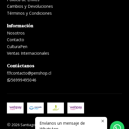
Cambios y Devoluciones
Términos y Condiciones
Información
Nosotros
Contacto
CulturaPen
Ventas Internacionales
Contáctanos
contacto@penshop.cl
56999495046
Envíanos un mensaje de
2026 Santiago Penshop plumas, lapiceras y accesorios.
WhatsApp