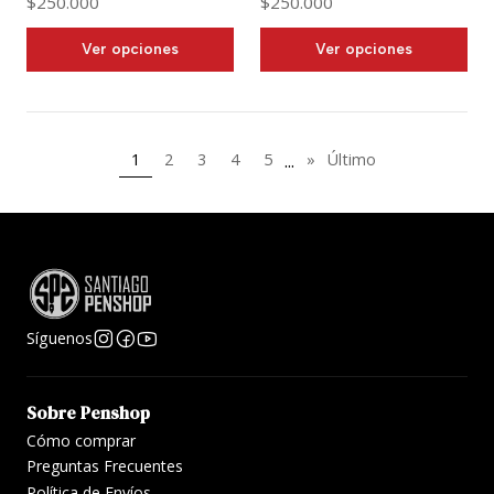
$250.000
$250.000
Ver opciones
Ver opciones
...
1
2
3
4
5
»
Último
Síguenos
Sobre Penshop
Cómo comprar
Preguntas Frecuentes
Política de Envíos