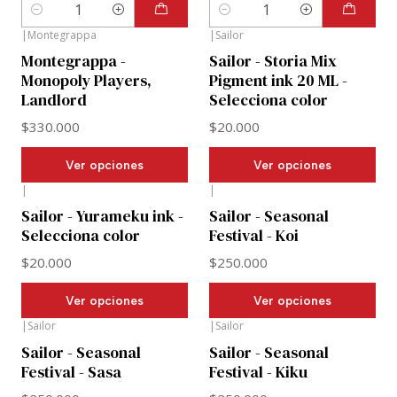
Cantidad
Cantidad
|
Montegrappa
|
Sailor
Montegrappa -
Sailor - Storia Mix
Monopoly Players,
Pigment ink 20 ML -
Landlord
Selecciona color
$330.000
$20.000
Ver opciones
Ver opciones
|
|
Sailor - Yurameku ink -
Sailor - Seasonal
Selecciona color
Festival - Koi
$20.000
$250.000
Ver opciones
Ver opciones
|
Sailor
|
Sailor
Sailor - Seasonal
Sailor - Seasonal
Festival - Sasa
Festival - Kiku