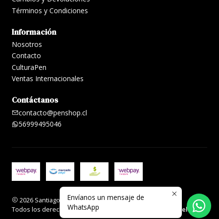
Términos y Condiciones
Información
Nosotros
Contacto
CulturaPen
Ventas Internacionales
Contáctanos
contacto@penshop.cl
56999495046
Envíanos un mensaje de
2026 Santiago Penshop plumas, lapiceras y accesorios.
WhatsApp
Todos los derechos reservados.
Desarrollado por Jumpseller
.