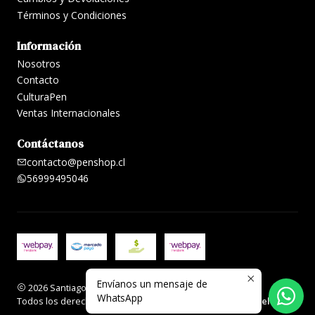
Términos y Condiciones
Información
Nosotros
Contacto
CulturaPen
Ventas Internacionales
Contáctanos
contacto@penshop.cl
56999495046
Envíanos un mensaje de
2026 Santiago Penshop plumas, lapiceras y accesorios.
WhatsApp
Todos los derechos reservados.
Desarrollado por Jumpseller
.