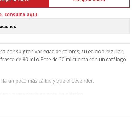
o, consulta aquí
caciones
ca por su gran variedad de colores; su edición regular,
frasco de 80 ml o Pote de 30 ml cuenta con un catálogo
ila un poco más cálido y que el Levender.
viene presentada en pote de plástico.
, tinta Diamine está puntuada con la máxima nota y la
 de secado rápido, no resistente al agua. Saturación y