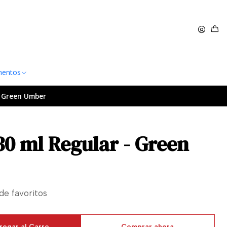
 $60.000
Leer más
entos
- Green Umber
30 ml Regular - Green
 de favoritos
regar al Carro
Comprar ahora