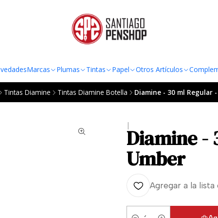
TO AL RADIO URBANO DE LA REGIÓN METROPOLITANA POR COMPRAS SOBRE
vedades
Marcas
Plumas
Tintas
Papel
Otros Artículos
Complem
Tintas Diamine
Tintas Diamine Botella
Diamine - 30 ml Regular 
|
Diamine - 
Umber
Agregar a la lista
Ag