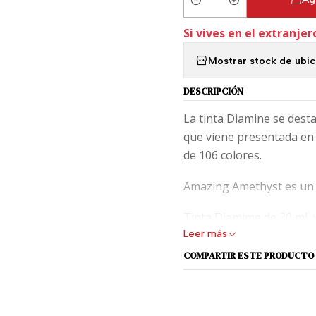
Cantidad
Si vives en el extranjer
Mostrar stock de ubi
DESCRIPCIÓN
La tinta Diamine se desta
que viene presentada en 
de 106 colores.
Amazing Amethyst es un l
Tinta Diamime de 30 ml, 
Leer más
En los blogs de fanáticos
COMPARTIR ESTE PRODUCTO
describen como una tinta
flujo alto.