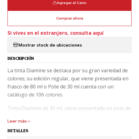
Agregar al Carro
Comprar ahora
Si vives en el extranjero, consulta aquí
Mostrar stock de ubicaciones
DESCRIPCIÓN
La tinta Diamine se destaca por su gran variedad de
colores; su edición regular, que viene presentada en
frasco de 80 ml o Pote de 30 ml cuenta con un
catálogo de 106 colores.
Tinta Diamime de 30 ml, viene presentada en pote de
plástico.
Leer más
En los blogs de fanáticos, tinta Diamine está
DETALLES
puntuada con la máxima nota y la describen como