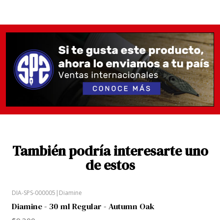
la máxima nota y la describen como una tinta de
secado rápido, no resistente al agua. Saturación y
flujo alto.
Las tintas no tienen cambio ni devolución, ya que no
es posible verificar si sus sellos han sido
manipulados. Te recomendamos revisar previamente
imágenes y referencias del color para elegir con total
seguridad.
También podría interesarte uno
de estos
DIA-SPS-000005
|
Diamine
Diamine - 30 ml Regular - Autumn Oak