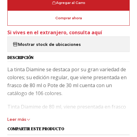
Agregar al Carro
Comprar ahora
Si vives en el extranjero, consulta aquí
Mostrar stock de ubicaciones
DESCRIPCIÓN
La tinta Diamine se destaca por su gran variedad de
colores; su edición regular, que viene presentada en
frasco de 80 ml o Pote de 30 ml cuenta con un
catálogo de 106 colores.
Tinta Diamime de 80 ml, viene presentada en frasco
de vidrio y éste dentro de una caja de cartón, tal
Leer más
como aparece en la foto.
COMPARTIR ESTE PRODUCTO
En los blogs de fanáticos, Diamine está puntuada con