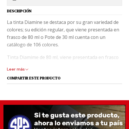
DESCRIPCIÓN
La tinta Diamine se destaca por su gran variedad de
colores; su edición regular, que viene presentada en
frasco de 80 ml o Pote de 30 ml cuenta con un
catálogo de 106 colores.
Tinta Diamime de 80 ml, viene presentada en frasco
de vidrio y éste dentro de una caja de cartón, tal
Leer más
como aparece en la foto.
COMPARTIR ESTE PRODUCTO
En los blogs de fanáticos, Diamine está puntuada con
la máxima nota y la describen como una tinta de
secado rápido, no resistente al agua. Saturación y
flujo alto.
Las tintas no tienen cambio ni devolución, ya que no
es posible verificar si sus sellos han sido