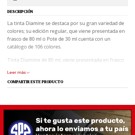
DESCRIPCIÓN
La tinta Diamine se destaca por su gran variedad de
colores; su edición regular, que viene presentada en
frasco de 80 ml o Pote de 30 ml cuenta con un
catálogo de 106 colores.
Tinta Diamime de 80 ml, viene presentada en frasco
de vidrio y éste dentro de una caja de cartón, tal
Leer más
como aparece en la foto.
COMPARTIR ESTE PRODUCTO
En los blogs de fanáticos, Diamine está puntuada con
la máxima nota y la describen como una tinta de
secado rápido, no resistente al agua. Saturación y
flujo alto.
Las tintas no tienen cambio ni devolución, ya que no
es posible verificar si sus sellos han sido