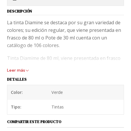
DESCRIPCIÓN
La tinta Diamine se destaca por su gran variedad de
colores; su edición regular, que viene presentada en
frasco de 80 ml o Pote de 30 ml cuenta con un
catálogo de 106 colores.
Tinta Diamime de 80 ml, viene presentada en frasco
de vidrio y éste dentro de una caja de cartón, tal
Leer más
como aparece en la foto.
DETALLES
En los blogs de fanáticos, Diamine está puntuada con
Color:
Verde
la máxima nota y la describen como una tinta de
secado rápido, no resistente al agua. Saturación y
Tipo:
Tintas
flujo alto.
COMPARTIR ESTE PRODUCTO