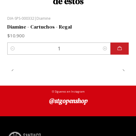
de estos
pluma en un mercado extranjero puede ser que haya
sido adaptada para un sistema de ese país.
DIA-SPS-000332
|
Diamine
Diamine - Cartuchos - Regal
$10.900
Cantidad
Síguenos en Instagram
@stgopenshop