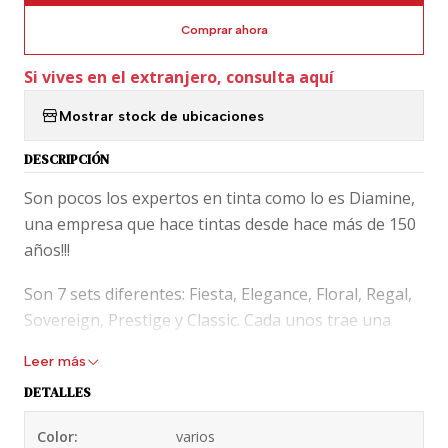
Comprar ahora
Si vives en el extranjero, consulta aquí
Mostrar stock de ubicaciones
DESCRIPCIÓN
Son pocos los expertos en tinta como lo es Diamine,
una empresa que hace tintas desde hace más de 150
años!!!
Son 7 sets diferentes: Fiesta, Elegance, Floral, Regal,
Sovereign, Prestige y Classic. Cada unos trae una
selecta muestra de 5 colores que van completamente
Leer más
con el estilo que marca su nombre.
DETALLES
Classic trae 4 cartuchos de cada color. En total 20
Color:
varios
cartuchos: