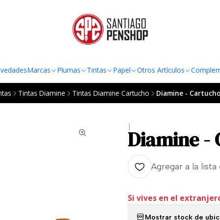
TO AL RADIO URBANO DE LA REGIÓN METROPOLITANA POR COMPRAS SOBRE
vedades
Marcas
Plumas
Tintas
Papel
Otros Artículos
Complem
ntas
Tintas Diamine
Tintas Diamine Cartucho
Diamine - Cartucho
|
Diamine - 
Agregar a la lista
Si vives en el extranjer
Mostrar stock de ubi