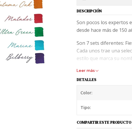
DESCRIPCIÓN
Son pocos los expertos e
desde hace más de 150 añ
Son 7 sets diferentes: Fie
Cada unos trae una sele
estilo que marca su nom
Leer más
Fiesta trae 4 cartuchos d
DETALLES
Autumn Oak
Color:
Matador
Tipo:
Ultra Green
COMPARTIR ESTE PRODUCTO
Marine