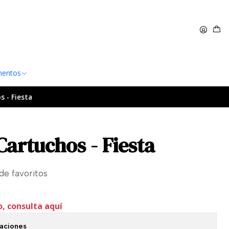
 $60.000
Leer más
entos
s - Fiesta
Cartuchos - Fiesta
 de favoritos
o, consulta aquí
caciones