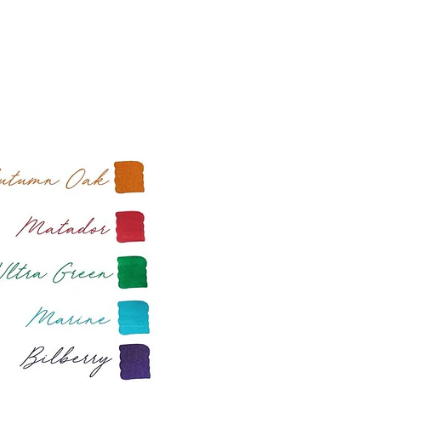
Bilberry
Cartuchos universales N
perfecta para otras marc
Diplomat, whaterman, Mo
*En general las plumas c
Además si compraste tu 
sido adaptada para un si