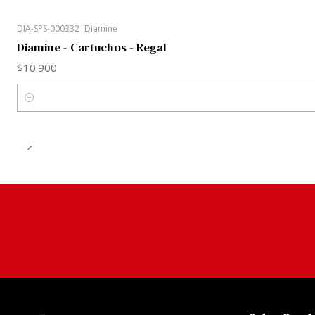
DIA-SPS-000332
|
Diamine
Diamine - Cartuchos - Regal
$10.900
Cantidad