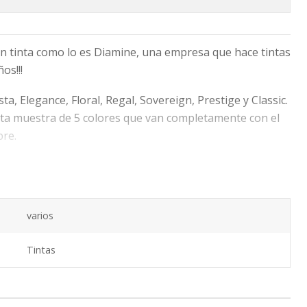
n tinta como lo es Diamine, una empresa que hace tintas
os!!!
sta, Elegance, Floral, Regal, Sovereign, Prestige y Classic.
cta muestra de 5 colores que van completamente con el
bre.
e cada color. En total 20 cartuchos:
varios
Tintas