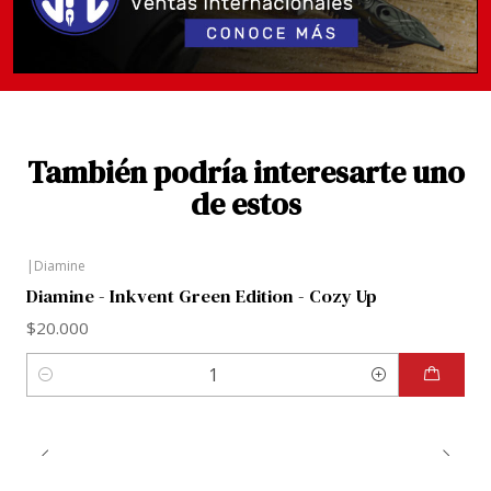
Shimmer&Sheen, Scented y Scented&Sheen.
Ahora si ya tienes mucha información para decidir si
este será tu próximo color. Ah! pero no compres esta
tinta antes de revisar los resultados de imágenes en
google para estar completamente convencida.
También podría interesarte uno
de estos
|
Diamine
Diamine - Inkvent Green Edition - Cozy Up
$20.000
Cantidad