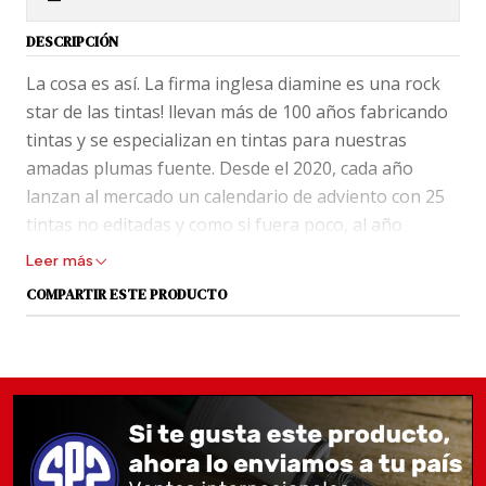
DESCRIPCIÓN
La cosa es así. La firma inglesa diamine es una rock
star de las tintas! llevan más de 100 años fabricando
tintas y se especializan en tintas para nuestras
amadas plumas fuente. Desde el 2020, cada año
lanzan al mercado un calendario de adviento con 25
tintas no editadas y como si fuera poco, al año
siguiente cada una de estas maravillas, Diamine
Leer más
viene y lanza cada nuevo color en un frasco especial,
COMPARTIR ESTE PRODUCTO
que solo un amante de las plumas podría valorar
más que un artista en vidrio.
Dicho lo anterior, sólo falta añadir que entre los
colores que están disponibles en el catálogo del
calendario verde, están catalogados como Standard,
Shimmer, Chamaleon, Chamleon&Sheen,