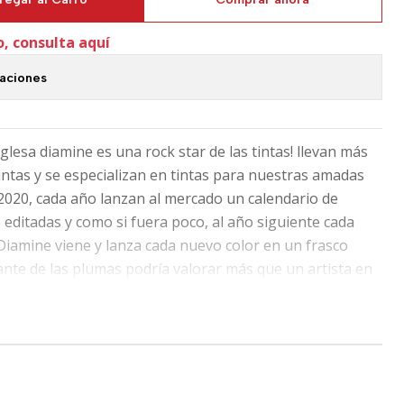
o, consulta aquí
caciones
nglesa diamine es una rock star de las tintas! llevan más
intas y se especializan en tintas para nuestras amadas
2020, cada año lanzan al mercado un calendario de
 editadas y como si fuera poco, al año siguiente cada
 Diamine viene y lanza cada nuevo color en un frasco
ante de las plumas podría valorar más que un artista en
alta añadir que entre los colores que están disponibles en
io verde, están catalogados como Standard, Shimmer,
een, Shimmer&Sheen, Scented y Scented&Sheen.