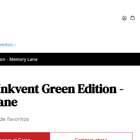
 $60.000
Leer más
entos
ion - Memory Lane
Inkvent Green Edition -
ane
 de favoritos
regar al Carro
Comprar ahora