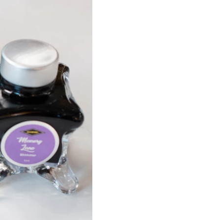
Ahora si ya tienes mucha 
Ah! pero no compres esta
google para estar compl