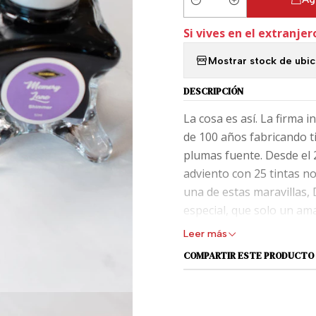
Cantidad
Si vives en el extranjer
Mostrar stock de ubi
DESCRIPCIÓN
La cosa es así. La firma i
de 100 años fabricando t
plumas fuente. Desde el 
adviento con 25 tintas no
una de estas maravillas,
especial, que solo un am
vidrio.
Leer más
COMPARTIR ESTE PRODUCTO
Dicho lo anterior, sólo f
el catálogo del calendar
Chamaleon, Chamleon&Sh