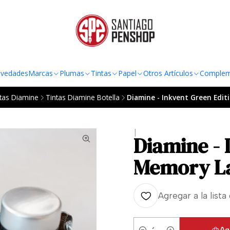
TO AL RADIO URBANO DE LA REGIÓN METROPOLITANA POR COMPRAS SOBRE
vedades
Marcas
Plumas
Tintas
Papel
Otros Artículos
Complem
tas Diamine
Tintas Diamine Botella
Diamine - Inkvent Green Edit
|
Diamine - 
Memory L
Agregar a la lista
Ag