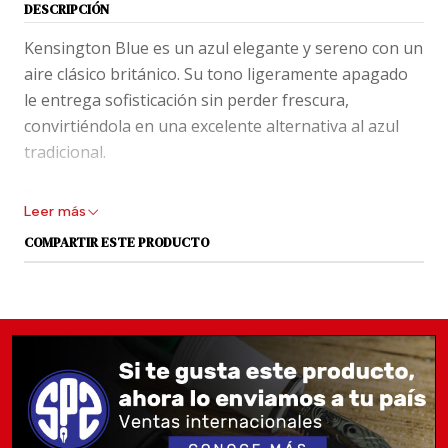
DESCRIPCIÓN
Kensington Blue es un azul elegante y sereno con un
aire clásico británico. Su tono ligeramente apagado
le entrega sofisticación sin perder frescura,
convirtiéndola en una excelente alternativa al azul
tradicional.
Es una tinta que cambia sutilmente según el papel y
Leer más
el plumín, mostrando un hermoso sombreado en
COMPARTIR ESTE PRODUCTO
escrituras amplias y húmedas.
Dato SPS:
Kensington Blue destaca por su shading
medio y excelente comportamiento general. Tiene
flujo promedio, secado cercano a 20 segundos y
prácticamente nada de feathering en papeles de
buena calidad.