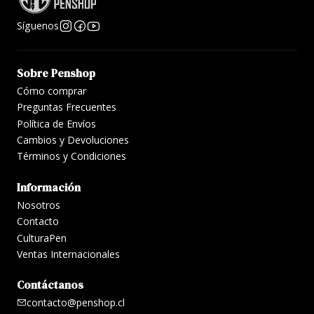
Six Pen
6 plumas
Cremallera
~16 × 12 × 5
16 × 2,5 cm
Síguenos
Nook
(3+3)
tipo libro
cm
Twelve
12 plumas
Cremallera
17,5 × 15,8 ×
Pen
16 × 2,5 cm
Sobre Penshop
(6+6)
tipo libro
6,2 cm
Nook
Cómo comprar
Preguntas Frecuentes
Política de Envíos
Cambios y Devoluciones
Términos y Condiciones
Información
Nosotros
Contacto
CulturaPen
Ventas Internacionales
Contáctanos
contacto@penshop.cl