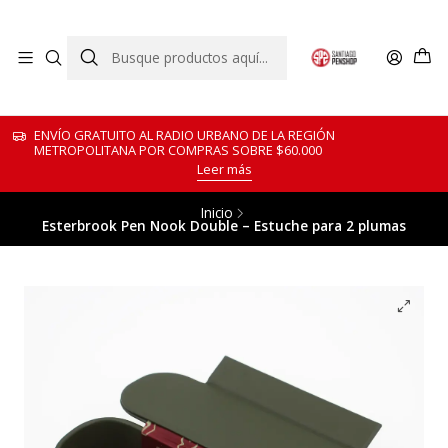
ENVÍO GRATUITO AL RADIO URBANO DE LA REGIÓN
METROPOLITANA POR COMPRAS SOBRE $60.000
Leer más
Inicio
Esterbrook Pen Nook Double – Estuche para 2 plumas