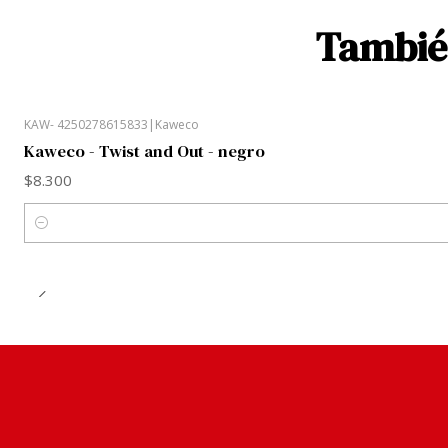
También
KAW- 4250278615833
|
Kaweco
Kaweco - Twist and Out - negro
$8.300
Cantidad