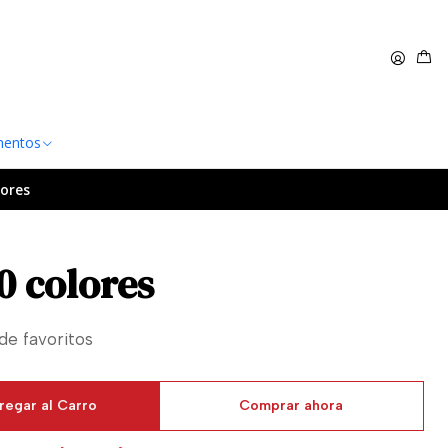
 $60.000
Leer más
entos
lores
0 colores
 de favoritos
regar al Carro
Comprar ahora