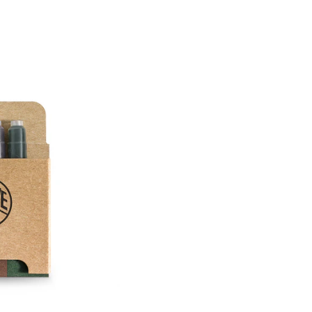
caramelo y el gris ahuma
tranquilidad en la vida co
Dependiendo de la ocasió
puede equipar individual
Consejo:
Para evitar una 
cartuchos de tinta, rec
limpieza rápida y profun
Tinta - Contenido: 10 ca
Adecuado para: PLUMA
UNIVERSAL. Advertencia: