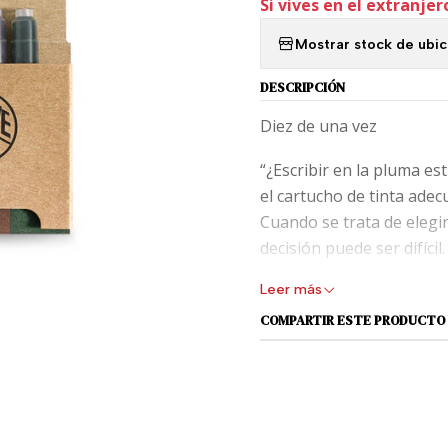
Si vives en el extranjer
Mostrar stock de ubi
DESCRIPCIÓN
Diez de una vez
“¿Escribir en la pluma est
el cartucho de tinta adec
Cuando se trata de elegi
decisión puede ser difícil
diferentes es el todoterr
Leer más
Además de los clásicos a
COMPARTIR ESTE PRODUCTO
incluye colores de tinta 
azul paraíso y naranja s
llamativa y crean un fuert
Los tonos suaves como el