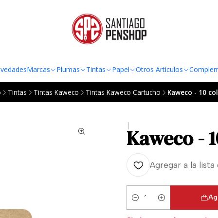
TO AL RADIO URBANO DE LA REGIÓN METROPOLITANA POR COMPRAS SOBRE
vedades
Marcas
Plumas
Tintas
Papel
Otros Artículos
Complem
o
Tintas
Tintas Kaweco
Tintas Kaweco Cartucho
Kaweco - 10 co
|
Kaweco - 1
Agregar a la lista
Ag
Cantidad