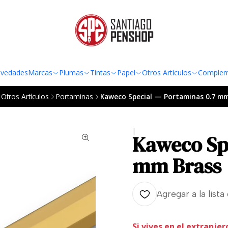
TO AL RADIO URBANO DE LA REGIÓN METROPOLITANA POR COMPRAS SOBRE
vedades
Marcas
Plumas
Tintas
Papel
Otros Artículos
Complem
Otros Artículos
Portaminas
Kaweco Special — Portaminas 0.7 mm
|
Kaweco Sp
mm Brass
Agregar a la lista
Si vives en el extranjer