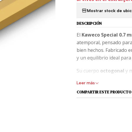
Mostrar stock de ubi
DESCRIPCIÓN
El
Kaweco Special 0.7 
atemporal, pensado para q
bien hechos. Fabricado 
y un equilibrio ideal para
Su cuerpo
octogonal
y m
ergonómico, permitiendo 
Leer más
desarrolla una
pátina na
COMPARTIR ESTE PRODUCTO
historia.
El mecanismo de avance es
y constante con
mina de
bocetos y notas técnicas
integrada
, siempre a ma