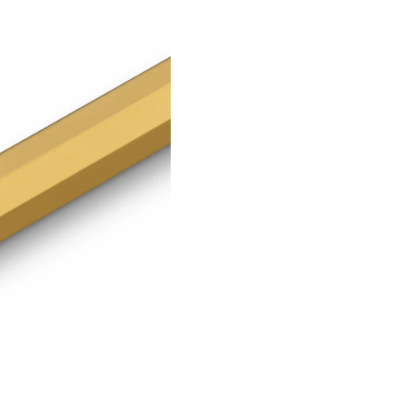
Una herramienta de escri
para profesionales, creat
Características:
Portaminas de
mina
Cuerpo de
latón ma
Diseño octogonal cl
Mecanismo de avanc
Borrador integrado
Fabricado en Aleman