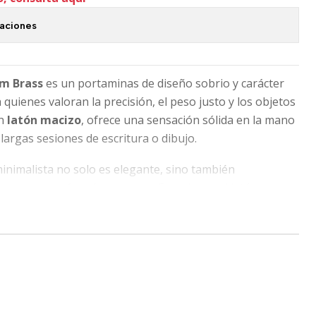
caciones
mm Brass
es un portaminas de diseño sobrio y carácter
uienes valoran la precisión, el peso justo y los objetos
en
latón macizo
, ofrece una sensación sólida en la mano
 largas sesiones de escritura o dibujo.
inimalista no solo es elegante, sino también
un agarre cómodo y seguro. Con el uso, el latón
tural única
, haciendo que cada pieza cuente su propia
 preciso y confiable, diseñado para una escritura fluida
 0.7 mm
, un grosor versátil ideal para escritura diaria,
. Bajo el pulsador se esconde una
goma de borrar
no cuando la necesitas.