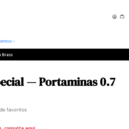
 $60.000
Leer más
entos
 Brass
ecial — Portaminas 0.7
 de favoritos
o, consulta aquí