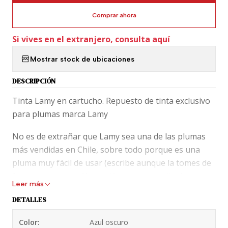
Comprar ahora
Si vives en el extranjero, consulta aquí
Mostrar stock de ubicaciones
DESCRIPCIÓN
Tinta Lamy en cartucho. Repuesto de tinta exclusivo
para plumas marca Lamy
No es de extrañar que Lamy sea una de las plumas
más vendidas en Chile, sobre todo porque es una
pluma muy fácil de usar (escribe aunque la tomes de
forma incorrecta). Y también porque su diseño y
Leer más
colores nos encantan a todos y todas. Eso no se
DETALLES
puede negar.
Color:
Azul oscuro
Pero uno de los grandes dilemas es que solo