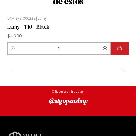
de estos
LAM-SPS-000228
|
Lamy
Lamy - T10 - Black
$4.900
Cantidad
Síguenos en Instagram
@stgopenshop