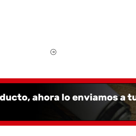
♥ Tamaño A5