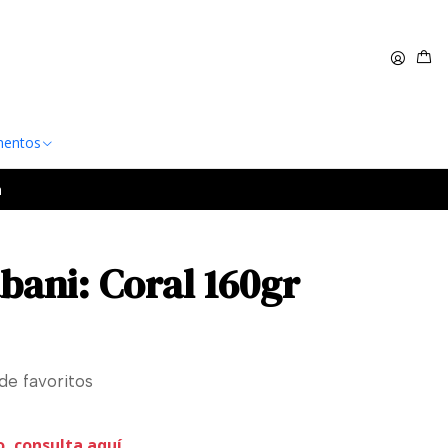
 $60.000
Leer más
entos
a
bani: Coral 160gr
 de favoritos
o, consulta aquí