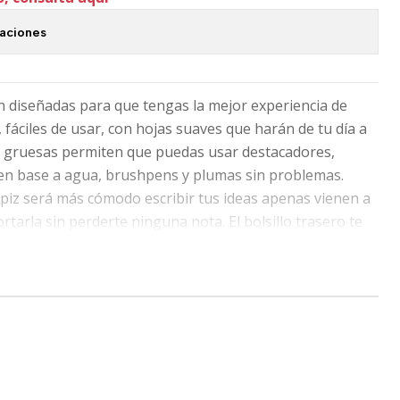
caciones
n diseñadas para que tengas la mejor experiencia de
fáciles de usar, con hojas suaves que harán de tu día a
as gruesas permiten que puedas usar destacadores,
n base a agua, brushpens y plumas sin problemas.
lápiz será más cómodo escribir tus ideas apenas vienen a
tarla sin perderte ninguna nota. El bolsillo trasero te
s, notitas, recibos y lo que puedas necesitar tener a
tas Mabani son ideales para usar en Listas, Registros,
os, Notas, Bullet Journal, Planner y más!
era tu creatividad!
BULLET JOURNAL: