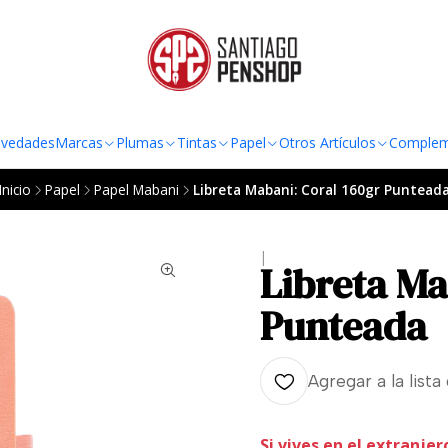
TO AL RADIO URBANO DE LA REGIÓN METROPOLITANA POR COMPRAS SOBRE
vedades
Marcas
Plumas
Tintas
Papel
Otros Artículos
Complem
Inicio
Papel
Papel Mabani
Libreta Mabani: Coral 160gr Puntead
|
Libreta Ma
Punteada
Agregar a la lista
Si vives en el extranjer