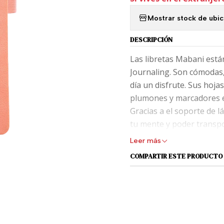
Mostrar stock de ubi
DESCRIPCIÓN
Las libretas Mabani está
Journaling. Son cómodas, 
día un disfrute. Sus hoj
plumones y marcadores e
Gracias a el soporte de 
tu mente y poder transpor
permitirá guardar sticker
Leer más
mano día a día. Las libre
COMPARTIR ESTE PRODUCTO
Notas de libros, Recetari
¡Planifica sin barreras y lib
Características línea 