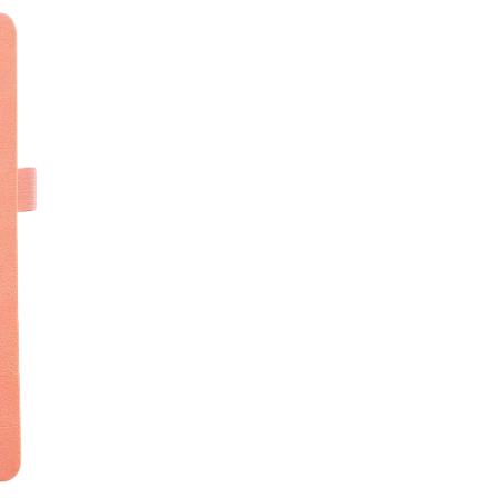
♥ Apertura en 180°, mayo
♥ Encuadernación cosida,
♥ Hoja de puntos de 5x5m
♥ Papel no poroso, usa tu
deja arañitas.
♥ Papel de BAMBOO, más
♥ Deja volar tu imaginaci
bleeding
♥ Elástico de cierre, para
♥ 2 separadores, encuent
♥ Soporte de lápiz, más r
♥ Bolsillo trasero con fu
♥ Páginas enumeradas, id
♥ Papel color ahuesado
♥ Tapa dura con cubierta
♥ 80 hojas / 160 páginas