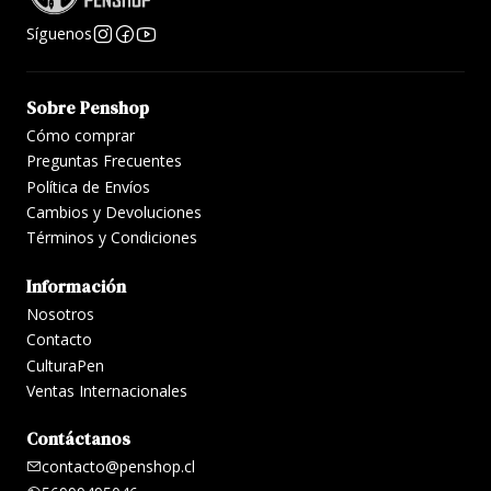
tamaño formato cuaderno
Síguenos
*Medidas: 17.5cm x 23cm x 1.8cm
Sobre Penshop
*Tapa: Dura
Cómo comprar
Preguntas Frecuentes
*Cierre: Elástico
Política de Envíos
*Hojas: 72 (144 Páginas)
Cambios y Devoluciones
Términos y Condiciones
*Interior: Composición (Líneas)
Información
*Gramaje Papel: 120 g/m2
Nosotros
Contacto
*Peso: 515g
CulturaPen
Ventas Internacionales
Contáctanos
contacto@penshop.cl