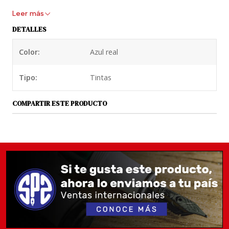
mismo color.
Leer más
Cada cartucho Pelikan viene individualizado con una
DETALLES
inscripción que parece ser un sello de calidad ;-)
Color:
Azul real
Tipo:
Tintas
COMPARTIR ESTE PRODUCTO