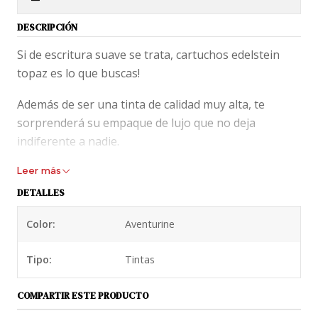
DESCRIPCIÓN
Si de escritura suave se trata, cartuchos edelstein
topaz es lo que buscas!
Además de ser una tinta de calidad muy alta, te
sorprenderá su empaque de lujo que no deja
indiferente a nadie.
Leer más
Caja de Metal con 6 cartuchos gigantes cargados con
tinta premium Edelstein de Pelikan. Cada cartucho
DETALLES
tiene impreso el logo de Pelikan y la inscripción de
Color:
Aventurine
Edelstein. Todos en conjunto, vienen protegidos por
una delicado papel diamante con sellos de agua con
Tipo:
Tintas
el logo de Pelikan.
Realmente son una monada. Ideal para regalar a
COMPARTIR ESTE PRODUCTO
aquellos que usan pluma con cartucho.