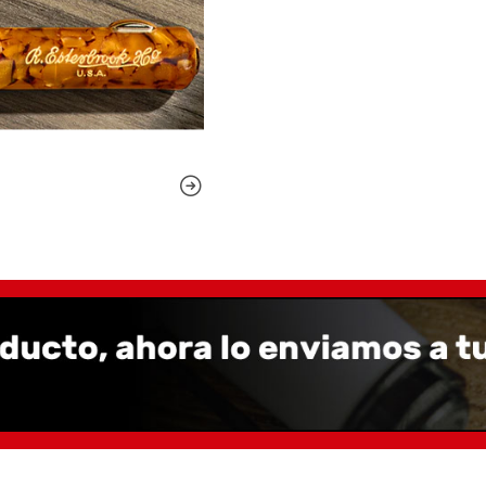
2) Tortois
Tortoise — el clásico tor
sobria.
3) Raven 
Raven — negro intenso y 
4) Botani
botánico
Botanical Garden — un r