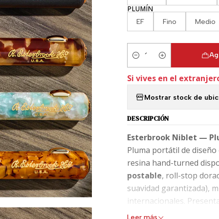
PLUMÍN
EF
Fino
Medio
Ag
Cantidad
Si vives en el extranjer
Mostrar stock de ubi
DESCRIPCIÓN
Esterbrook Niblet — P
Pluma portátil de diseño 
resina hand-turned dispo
postable
, roll-stop dora
suavidad garantizada), m
internacionales. Presenta
o uso diario.
Leer más