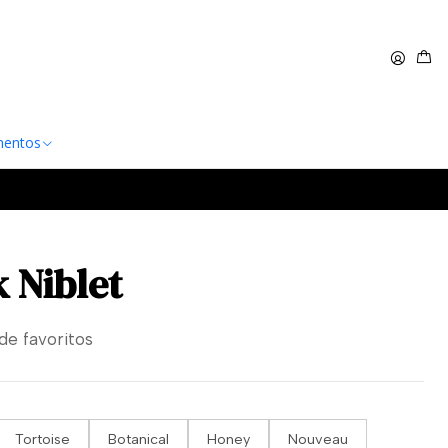
 $60.000
Leer más
entos
 Niblet
 de favoritos
Tortoise
Botanical
Honey
Nouveau