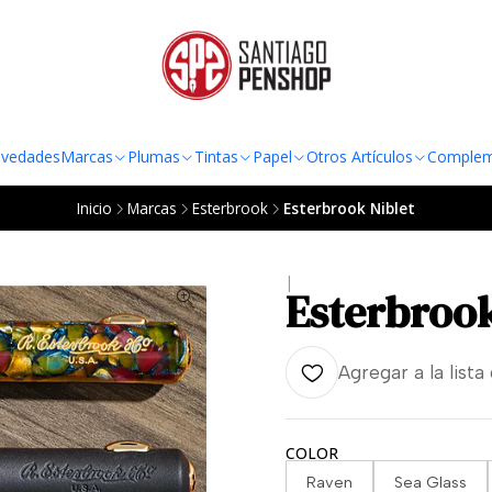
TO AL RADIO URBANO DE LA REGIÓN METROPOLITANA POR COMPRAS SOBRE
vedades
Marcas
Plumas
Tintas
Papel
Otros Artículos
Complem
Inicio
Marcas
Esterbrook
Esterbrook Niblet
|
Esterbrook
Agregar a la lista
COLOR
Raven
Sea Glass