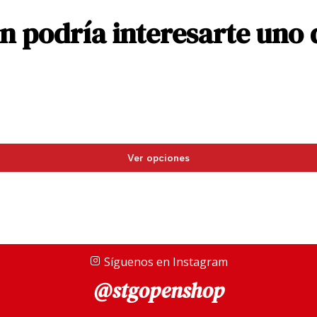
5) Sea Gla
 podría interesarte uno 
Sea Glass — tonos marino
6) Nouvea
Nouveau
Ver opciones
Nouveau Bleu — azul prof
Síguenos en Instagram
@stgopenshop