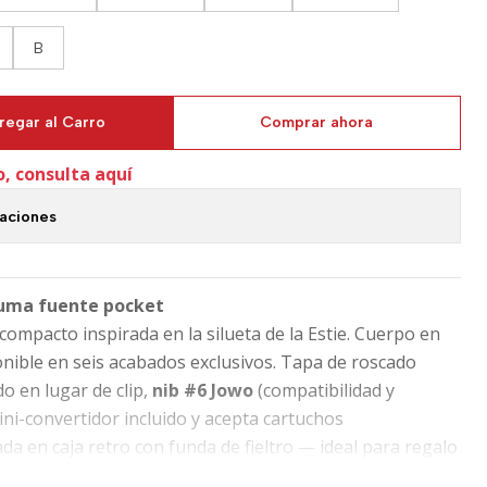
B
regar al Carro
Comprar ahora
o, consulta aquí
caciones
luma fuente pocket
compacto inspirada en la silueta de la Estie. Cuerpo en
nible en seis acabados exclusivos. Tapa de roscado
do en lugar de clip,
nib #6 Jowo
(compatibilidad y
ini-convertidor incluido y acepta cartuchos
da en caja retro con funda de fieltro — ideal para regalo