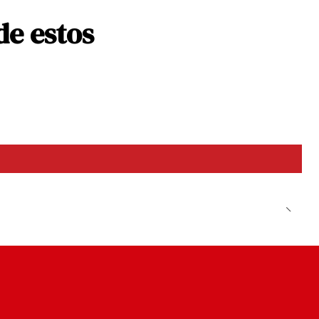
ss —
Vidrio de mar
de estos
s y turquesas suaves para escribir en calma.
u Bleu —
Azul Art
undo con un toque artístico y elegante.