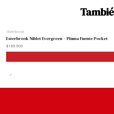
También
|
Esterbrook
Esterbrook Niblet Evergreen – Pluma Fuente Pocket
$189.900