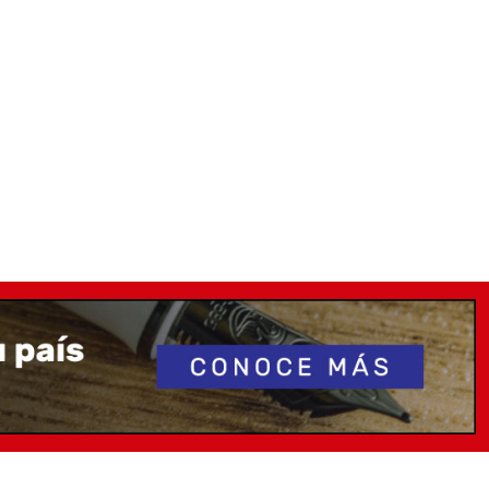
e —
Carey clásico
toiseshell reinterpretado en versión pocket. Atemporal y
—
Negro profundo
minimalista, para una escritura con actitud.
cal Garden —
Verde
emanso verde con matices naturales.