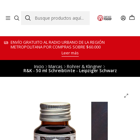
ENVÍO GRATUITO AL RADIO URBANO DE LA REGIÓN
METROPOLITANA POR COMPRAS SOBRE $60.000
Leer más
Inicio
Marcas
Rohrer & Klingner
R&K - 50 ml Schreibtinte - Leipziger Schwarz