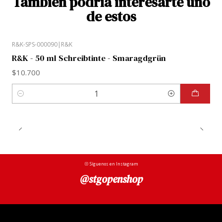
También podría interesarte uno
de estos
R&K-SPS-000090
|
R&K
R&K - 50 ml Schreibtinte - Smaragdgrün
$10.700
Cantidad
Síguenos en Instagram
@stgopenshop