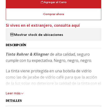
Agregar al Carro
Comprar ahora
Si vives en el extranjero, consulta aquí
Mostrar stock de ubicaciones
DESCRIPCIÓN
Tinta Rohrer & Klingner
de alta calidad, seguro
cumple con tu expectativa. Negro, negro, negro.
La tinta viene protegida en una botella de vidrio
como las de jarabe de vidrio café para que la acción
de la luz solar no deteriore la calidad de la tinta con el
tiempo.
Leer más
Recomendable para tener en una pluma especial
DETALLES
donde tengas la tinta a la vista ;-)