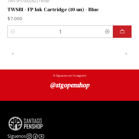
TWS-SPS-000262
|
TWSBI
TWSBI - FP Ink Cartridge (10 un) - Blue
$7.000
Cantidad
Síguenos en Instagram
@stgopenshop
Síguenos