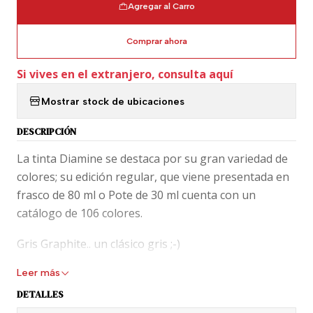
Agregar al Carro
Comprar ahora
Si vives en el extranjero, consulta aquí
Mostrar stock de ubicaciones
DESCRIPCIÓN
La tinta Diamine se destaca por su gran variedad de
colores; su edición regular, que viene presentada en
frasco de 80 ml o Pote de 30 ml cuenta con un
catálogo de 106 colores.
Gris Graphite.. un clásico gris ;-)
Leer más
Tinta Diamime de 30 ml, viene presentada en pote de
plástico.
DETALLES