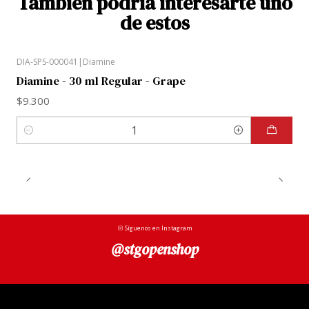
También podría interesarte uno
de estos
DIA-SPS-000041
|
Diamine
Diamine - 30 ml Regular - Grape
$9.300
Cantidad
Síguenos en Instagram
@stgopenshop