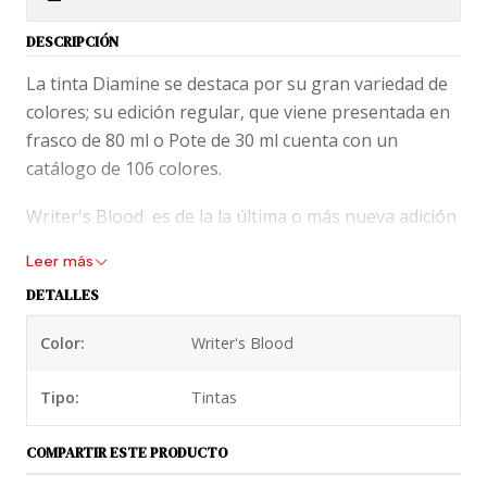
DESCRIPCIÓN
La tinta Diamine se destaca por su gran variedad de
colores; su edición regular, que viene presentada en
frasco de 80 ml o Pote de 30 ml cuenta con un
catálogo de 106 colores.
Writer's Blood es de la la última o más nueva adición
de la firma inglesa y se trata de un color burdeos
Leer más
muy suave y aceitoso que da una sensación exquisita
DETALLES
a tu pluma.
Color:
Writer's Blood
Tinta Diamime de 30 ml, viene presentada en pote de
plástico.
Tipo:
Tintas
En los blogs de fanáticos, tinta Diamine está
puntuada con la máxima nota y la describen como
COMPARTIR ESTE PRODUCTO
una tinta de secado rápido, no resistente al agua.