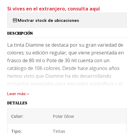
Si vives en el extranjero, consulta aquí
Mostrar stock de ubicaciones
DESCRIPCIÓN
La tinta Diamine se destaca por su gran variedad de
colores; su edición regular, que viene presentada en
frasco de 80 ml o Pote de 30 ml cuenta con un
catálogo de 106 colores. Desde hace algunos años
hemos visto que Diamine ha ido desarrollando
proyectos especiales para mercados específicos y el
2019 nos deslumbró con un ADORABLE calendario de
Leer más
adviento donde venía una tinta nueva para cada día!
DETALLES
Todos colores nuevos en tres espectaculares
versiones:
Color:
Polar Glow
Estándar:
Tinta regular con sombras muy
Tipo:
Tintas