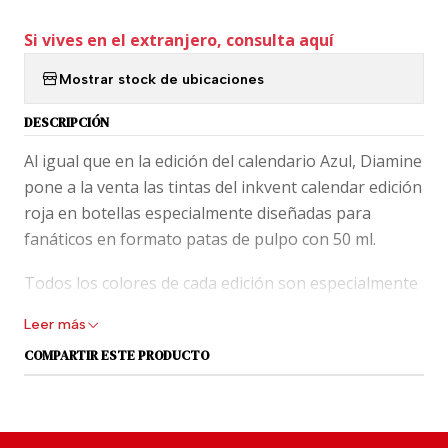
Si vives en el extranjero, consulta aquí
Mostrar stock de ubicaciones
DESCRIPCIÓN
Al igual que en la edición del calendario Azul, Diamine
pone a la venta las tintas del inkvent calendar edición
roja en botellas especialmente diseñadas para
fanáticos en formato patas de pulpo con 50 ml.
Todos los colores de cada edición son especialmente
formulados y por muy pequeña que sea la variación,
Leer más
todos son colores nuevos para el mercado de las
COMPARTIR ESTE PRODUCTO
tintas... al menos lo fueron el 2021.
Diamine lanzó en 2021 la edición limitada Red Ink-
vent Calendar, que contiene 25 colores nuevos, en