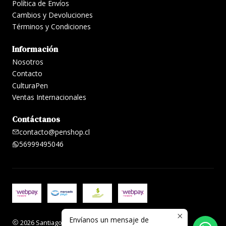
Política de Envíos
Cambios y Devoluciones
Términos y Condiciones
Información
Nosotros
Contacto
CulturaPen
Ventas Internacionales
Contáctanos
contacto@penshop.cl
56999495046
Envíanos un mensaje de
2026 Santiago Penshop plumas, lapiceras y accesorios.