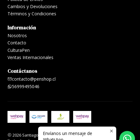
Cambios y Devoluciones
Términos y Condiciones
Información
Nosotros
Contacto
CulturaPen
Ventas Internacionales
Contáctanos
contacto@penshop.cl
56999495046
Envíanos un mensaje de
2026 Santiago Penshop plumas, lapiceras y accesorios.
WhatsApp