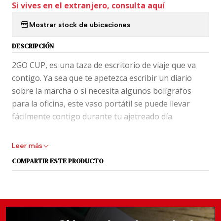
Si vives en el extranjero, consulta aquí
Mostrar stock de ubicaciones
DESCRIPCIÓN
2GO CUP, es una taza de escritorio de viaje que va
contigo. Ya sea que te apetezca escribir un diario
sobre la marcha o si necesita algunos bolígrafos
para la oficina, este vaso portátil se puede llevar
fácilmente contigo durante tu ajetreado día.
Lona duradera con forro interior de ante suave.
Leer más
Disponible en tres colores, incluidos verde militar,
COMPARTIR ESTE PRODUCTO
azul marino y bronceado británico.
Cierre a presión magnético con estampado del
símbolo Eternity