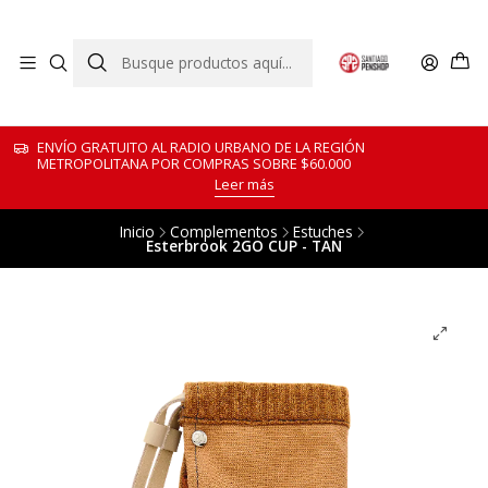
ENVÍO GRATUITO AL RADIO URBANO DE LA REGIÓN
METROPOLITANA POR COMPRAS SOBRE $60.000
Leer más
Inicio
Complementos
Estuches
Esterbrook 2GO CUP - TAN