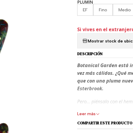
PLUMÍN
EF
Fino
Medio
Si vives en el extranjer
Mostrar stock de ubi
DESCRIPCIÓN
Botanical Garden está in
vez más cálidos. ¿Qué m
que con una pluma nueva
Esterbrook.
Pero... piénsalo con el he
completamente representad
Leer más
Santiago,Chile se puede dec
COMPARTIR ESTE PRODUCTO
mucho ah?