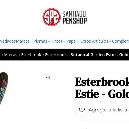
TO AL RADIO URBANO DE LA REGIÓN METROPOLITANA POR COMPRAS SOBRE
vedades
Marcas
Plumas
Tintas
Papel
Otros Artículos
Complem
o
Marcas
Esterbrook
Esterbrook - Botanical Garden Estie - Gold
|
Esterbrook
Estie - Gol
Agregar a la lista