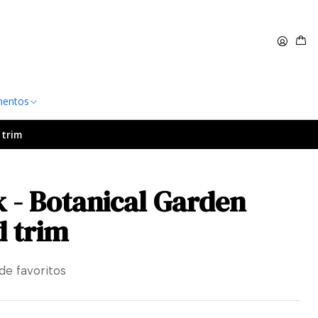
 $60.000
Leer más
entos
 trim
 - Botanical Garden
d trim
 de favoritos