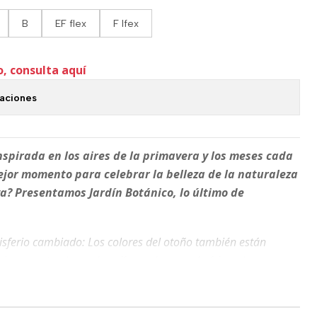
B
EF flex
F lfex
o, consulta aquí
caciones
spirada en los aires de la primavera y los meses cada
ejor momento para celebrar la belleza de la naturaleza
? Presentamos Jardín Botánico, lo último de
misferio cambiado: Los colores del otoño también están
os en esta pluma. Los días cada vez más fríos... bueno en
ir que las noches se van enfriando, pero de los días, no