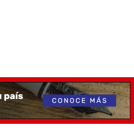
ller oficial de Esterbrook por lo que podemos asegurar
ta a
nuestros
clientes.
local a tiendas oficiales :-)