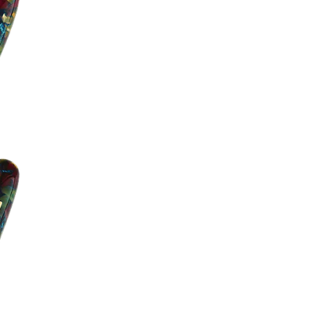
Utilizando el acrílico de
escritura que no solo rin
celebra. En cada pluma, 
desde verdes a azules, d
patrón parecido a un cruji
Las 10 primeras plumas c
estampillas
edición limi
cool a tu diario.
Además comentarles que 
universal y además trae 
inmediatamente.
Por último destacar 2 det
que mantiene el cierre lo
la pluma no se seque, lo 
falso.