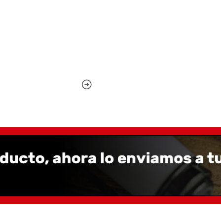
Santiago Penshop es rese
servicio técnico y posven
Prefiere siempre compra 