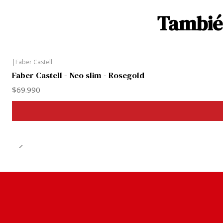
También
|
Faber Castell
Faber Castell - Neo slim - Rosegold
$69.990