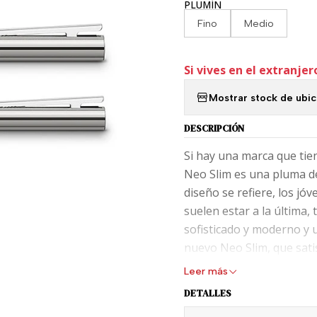
PLUMÍN
Fino
Medio
Si vives en el extranjer
Mostrar stock de ubi
DESCRIPCIÓN
Si hay una marca que tie
Neo Slim es una pluma de
diseño se refiere, los jó
suelen estar a la última,
sofisticado y moderno y u
nuevo Neo Slim, que satis
disponibles en esta serie
Leer más
DETALLES
Neo Slim es la entrega d