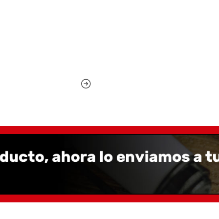
NO incluye Convertidor. 
parezca más adecuado.
Caracterís
Peso 20 gramos
Largo Cerrada 14 C
Largo Posteada 15,