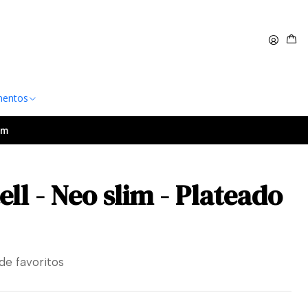
 $60.000
Leer más
entos
om
ell - Neo slim - Plateado
 de favoritos