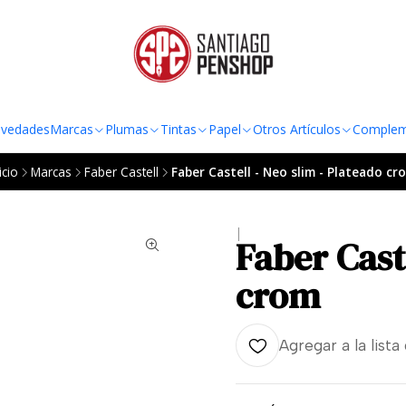
TO AL RADIO URBANO DE LA REGIÓN METROPOLITANA POR COMPRAS SOBRE
vedades
Marcas
Plumas
Tintas
Papel
Otros Artículos
Complem
icio
Marcas
Faber Castell
Faber Castell - Neo slim - Plateado cr
|
Faber Cast
crom
Agregar a la lista