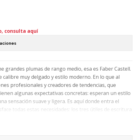
o, consulta aquí
caciones
ne grandes plumas de rango medio, esa es Faber Castell.
 calibre muy delgado y estilo moderno. En lo que al
venes profesionales y creadores de tendencias, que
 tienen algunas expectativas concretas: esperan un estilo
na sensación suave y ligera. Es aquí donde entra el
face todas estas necesidades: los tres útiles de escritura
 tienen un diseño especialmente estilizado.
e la casa alemana para la temporada 2019-2020.