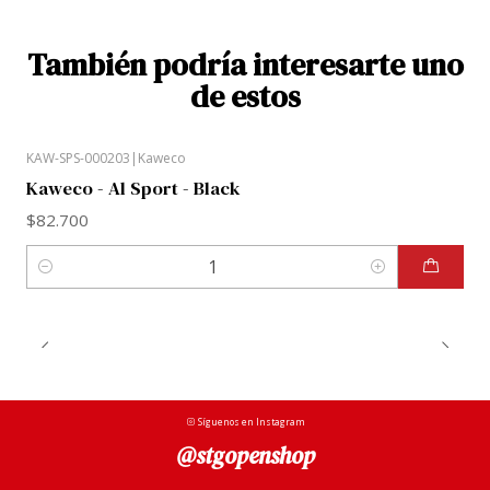
También podría interesarte uno
de estos
KAW-SPS-000203
|
Kaweco
Kaweco - Al Sport - Black
$82.700
Cantidad
Síguenos en Instagram
@stgopenshop