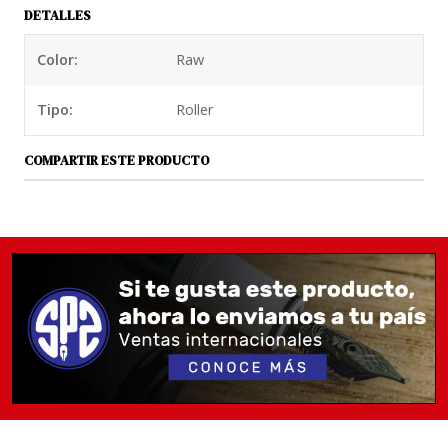
DETALLES
accesorio clip para llevarlo de manera más segura en
el bolsillo de la camisa o de la chaqueta.
Color:
Raw
Tipo:
Roller
COMPARTIR ESTE PRODUCTO