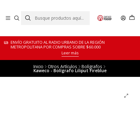
ENVÍO GRATUITO AL RADIO URBANO DE LA REGIÓN
METROPOLITANA POR COMPRAS SOBRE $60.000
Leer más
Inicio
Otros Artículos
Bolígrafos
Kaweco - Bolígrafo Liliput Fireblue